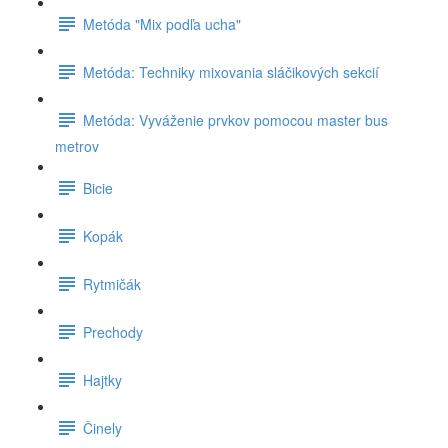
Metóda "Mix podľa ucha"
Metóda: Techniky mixovania sláčikových sekcií
Metóda: Vyváženie prvkov pomocou master bus
metrov
Bicie
Kopák
Rytmičák
Prechody
Hajtky
Činely