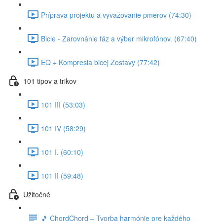
Príprava projektu a vyvažovanie pmerov (74:30)
Bicie - Zarovnánie fáz a výber mikrofónov. (67:40)
EQ + Kompresia bicej Zostavy (77:42)
101 tipov a trikov
101 III (53:03)
101 IV (58:29)
101 I. (60:10)
101 II (59:48)
Užitočné
🎵 ChordChord – Tvorba harmónie pre každého