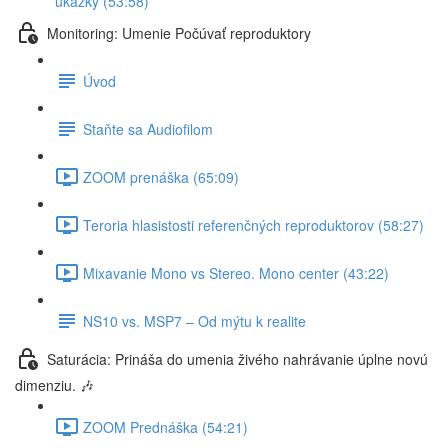
ukážky (53:58)
Monitoring: Umenie Počúvať reproduktory
Úvod
Staňte sa Audiofilom
ZOOM prenáška (65:09)
Teroria hlasistosti referenčných reproduktorov (58:27)
Mixavanie Mono vs Stereo. Mono center (43:22)
NS10 vs. MSP7 – Od mýtu k realite
Saturácia: Prináša do umenia živého nahrávanie úplne novú
dimenziu. 🎶
ZOOM Prednáška (54:21)