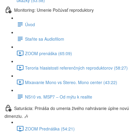
ukážky (53:58)
Monitoring: Umenie Počúvať reproduktory
Úvod
Staňte sa Audiofilom
ZOOM prenáška (65:09)
Teroria hlasistosti referenčných reproduktorov (58:27)
Mixavanie Mono vs Stereo. Mono center (43:22)
NS10 vs. MSP7 – Od mýtu k realite
Saturácia: Prináša do umenia živého nahrávanie úplne novú
dimenziu. 🎶
ZOOM Prednáška (54:21)