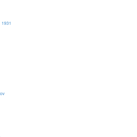
u 1931
kov