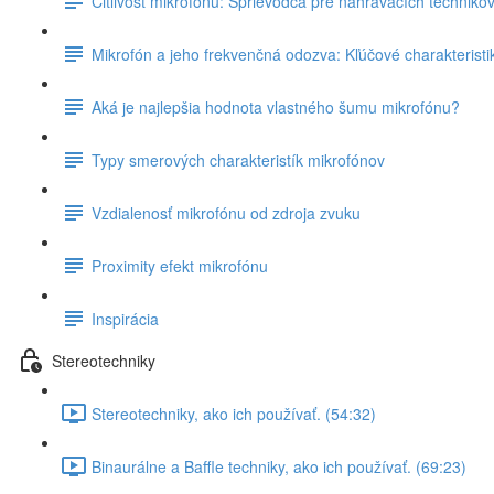
Citlivosť mikrofónu: Sprievodca pre nahrávacích techniko
Mikrofón a jeho frekvenčná odozva: Kľúčové charakteristik
Aká je najlepšia hodnota vlastného šumu mikrofónu?
Typy smerových charakteristík mikrofónov
Vzdialenosť mikrofónu od zdroja zvuku
Proximity efekt mikrofónu
Inspirácia
Stereotechniky
Stereotechniky, ako ich používať. (54:32)
Binaurálne a Baffle techniky, ako ich používať. (69:23)