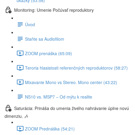
ukážky (53:58)
Monitoring: Umenie Počúvať reproduktory
Úvod
Staňte sa Audiofilom
ZOOM prenáška (65:09)
Teroria hlasistosti referenčných reproduktorov (58:27)
Mixavanie Mono vs Stereo. Mono center (43:22)
NS10 vs. MSP7 – Od mýtu k realite
Saturácia: Prináša do umenia živého nahrávanie úplne novú
dimenziu. 🎶
ZOOM Prednáška (54:21)