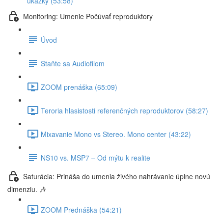
ukážky (53:58)
Monitoring: Umenie Počúvať reproduktory
Úvod
Staňte sa Audiofilom
ZOOM prenáška (65:09)
Teroria hlasistosti referenčných reproduktorov (58:27)
Mixavanie Mono vs Stereo. Mono center (43:22)
NS10 vs. MSP7 – Od mýtu k realite
Saturácia: Prináša do umenia živého nahrávanie úplne novú
dimenziu. 🎶
ZOOM Prednáška (54:21)