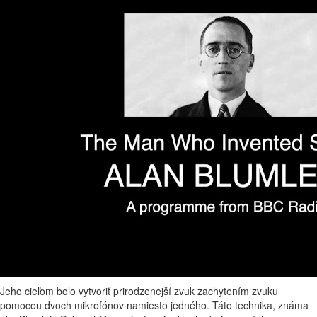
Jeho cieľom bolo vytvoriť prirodzenejší zvuk zachytením zvuku
pomocou dvoch mikrofónov namiesto jedného. Táto technika, známa