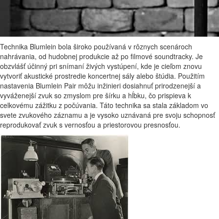
Technika Blumlein bola široko používaná v rôznych scenároch
nahrávania, od hudobnej produkcie až po filmové soundtracky. Je
obzvlášť účinný pri snímaní živých vystúpení, kde je cieľom znovu
vytvoriť akustické prostredie koncertnej sály alebo štúdia. Použitím
nastavenia Blumlein Pair môžu inžinieri dosiahnuť prirodzenejší a
vyváženejší zvuk so zmyslom pre šírku a hĺbku, čo prispieva k
celkovému zážitku z počúvania. Táto technika sa stala základom vo
svete zvukového záznamu a je vysoko uznávaná pre svoju schopnosť
reprodukovať zvuk s vernosťou a priestorovou presnosťou.