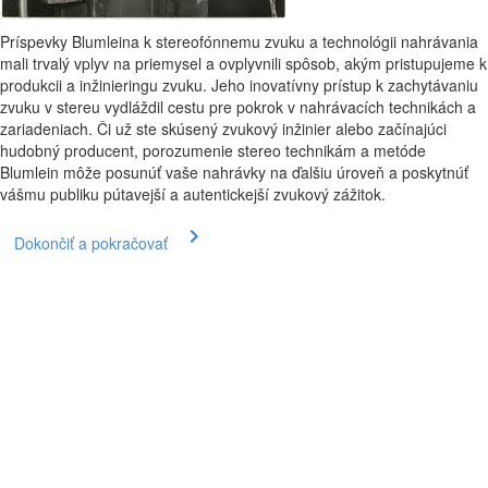
Príspevky Blumleina k stereofónnemu zvuku a technológii nahrávania
mali trvalý vplyv na priemysel a ovplyvnili spôsob, akým pristupujeme k
produkcii a inžinieringu zvuku. Jeho inovatívny prístup k zachytávaniu
zvuku v stereu vydláždil cestu pre pokrok v nahrávacích technikách a
zariadeniach. Či už ste skúsený zvukový inžinier alebo začínajúci
hudobný producent, porozumenie stereo technikám a metóde
Blumlein môže posunúť vaše nahrávky na ďalšiu úroveň a poskytnúť
vášmu publiku pútavejší a autentickejší zvukový zážitok.
Dokončiť a pokračovať