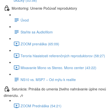
ukážky (53:58)
Monitoring: Umenie Počúvať reproduktory
Úvod
Staňte sa Audiofilom
ZOOM prenáška (65:09)
Teroria hlasistosti referenčných reproduktorov (58:27)
Mixavanie Mono vs Stereo. Mono center (43:22)
NS10 vs. MSP7 – Od mýtu k realite
Saturácia: Prináša do umenia živého nahrávanie úplne novú
dimenziu. 🎶
ZOOM Prednáška (54:21)