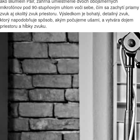
ako Blumlein Pair, zahŕňa umiestnenie dvoch obojsmerných
mikrofónov pod 90-stupňovým uhlom voči sebe, čím sa zachytí priamy
zvuk aj okolitý zvuk priestoru. Výsledkom je bohatý, detailný zvuk,
ktorý napodobňuje spôsob, akým počujeme ušami, a vytvára dojem
priestoru a hĺbky zvuku.