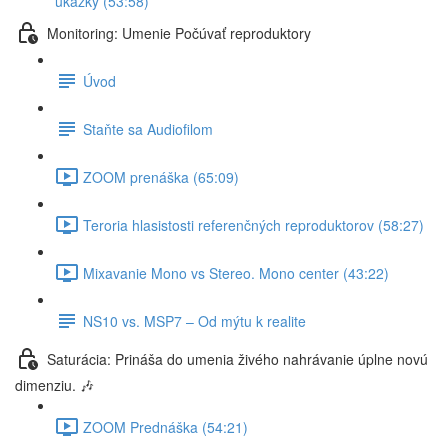
ukážky (53:58)
Monitoring: Umenie Počúvať reproduktory
Úvod
Staňte sa Audiofilom
ZOOM prenáška (65:09)
Teroria hlasistosti referenčných reproduktorov (58:27)
Mixavanie Mono vs Stereo. Mono center (43:22)
NS10 vs. MSP7 – Od mýtu k realite
Saturácia: Prináša do umenia živého nahrávanie úplne novú
dimenziu. 🎶
ZOOM Prednáška (54:21)