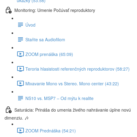
ukážky (53:58)
Monitoring: Umenie Počúvať reproduktory
Úvod
Staňte sa Audiofilom
ZOOM prenáška (65:09)
Teroria hlasistosti referenčných reproduktorov (58:27)
Mixavanie Mono vs Stereo. Mono center (43:22)
NS10 vs. MSP7 – Od mýtu k realite
Saturácia: Prináša do umenia živého nahrávanie úplne novú
dimenziu. 🎶
ZOOM Prednáška (54:21)