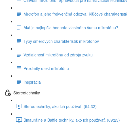
Citlivosť mikrofónu: Sprievodca pre nahrávacích techniko
Mikrofón a jeho frekvenčná odozva: Kľúčové charakteristik
Aká je najlepšia hodnota vlastného šumu mikrofónu?
Typy smerových charakteristík mikrofónov
Vzdialenosť mikrofónu od zdroja zvuku
Proximity efekt mikrofónu
Inspirácia
Stereotechniky
Stereotechniky, ako ich používať. (54:32)
Binaurálne a Baffle techniky, ako ich používať. (69:23)