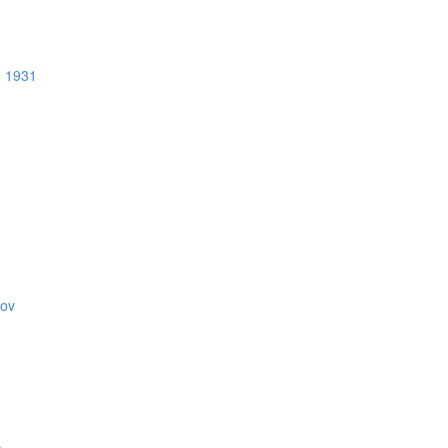
u 1931
kov