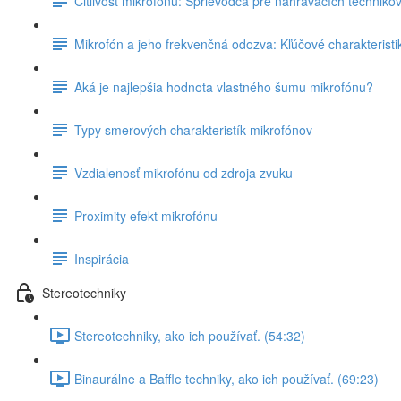
Citlivosť mikrofónu: Sprievodca pre nahrávacích techniko
Mikrofón a jeho frekvenčná odozva: Kľúčové charakteristik
Aká je najlepšia hodnota vlastného šumu mikrofónu?
Typy smerových charakteristík mikrofónov
Vzdialenosť mikrofónu od zdroja zvuku
Proximity efekt mikrofónu
Inspirácia
Stereotechniky
Stereotechniky, ako ich používať. (54:32)
Binaurálne a Baffle techniky, ako ich používať. (69:23)