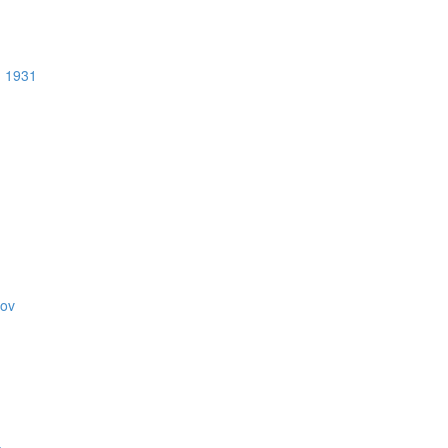
u 1931
kov